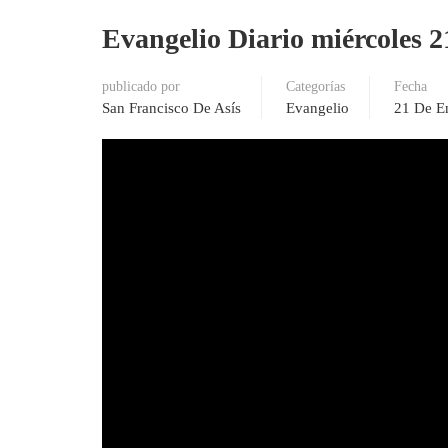
Evangelio Diario miércoles 2
publicado por
Categorías
Fecha
San Francisco De Asís
Evangelio
21 De E